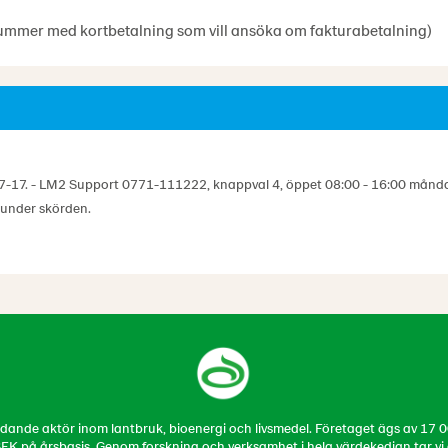
ummer med kortbetalning som vill ansöka om fakturabetalning)
7-17. - LM2 Support 0771-111222, knappval 4, öppet 08:00 - 16:00 måndag
 under skörden.
ande aktör inom lantbruk, bioenergi och livsmedel. Företaget ägs av 17 00
EK på årsbasis. Genom forskning och verksamhet i hela värdekedjan tar vi an