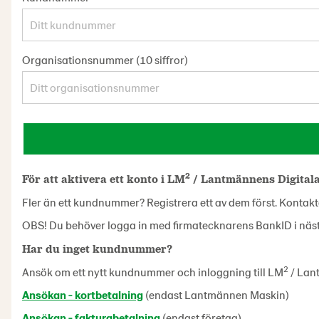
Organisationsnummer (10 siffror)
2
För att aktivera ett konto i LM
/ Lantmännens Digital
Fler än ett kundnummer? Registrera ett av dem först. Kontak
OBS! Du behöver logga in med firmatecknarens BankID i näst
Har du inget kundnummer?
2
Ansök om ett nytt kundnummer
och inloggning till LM
/ Lant
Ansökan - kortbetalning
(endast Lantmännen Maskin)
Ansökan - fakturabetalning
(endast företag)