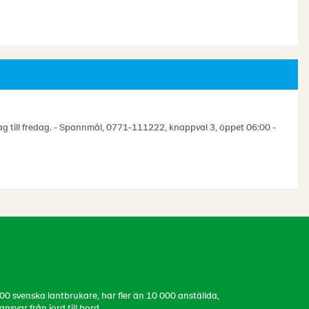
 till fredag. - Spannmål, 0771-111222, knappval 3, öppet 06:00 -
0 svenska lantbrukare, har fler än 10 000 anställda,
svar från jord till bord.