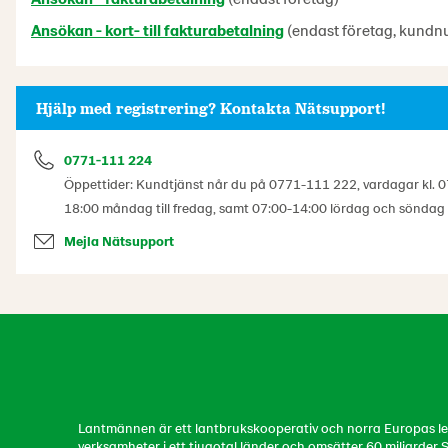
Ansökan - kort- till fakturabetalning
(endast företag, kundn
Hjälp med registrering? Kontakta Nätsupport!
0771-111 224
Öppettider: Kundtjänst når du på 0771-111 222, vardagar kl. 0
18:00 måndag till fredag, samt 07:00-14:00 lördag och söndag
Mejla Nätsupport
Lantmännen är ett lantbrukskooperativ och norra Europas led
verksamheter i ett tjugotal länder och omsätter 60 miljarder S