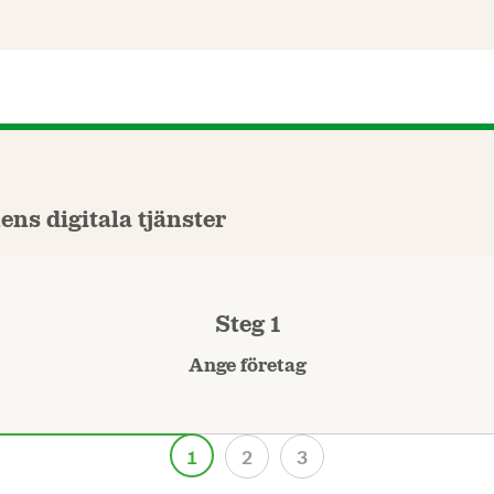
ns digitala tjänster
Steg 1
Ange företag
1
2
3